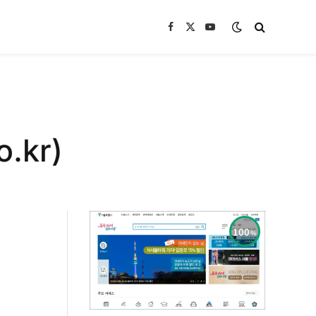
Facebook
X
YouTube
(Twitter)
.kr)
100