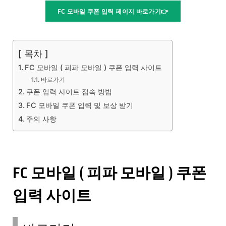
FC 모바일 쿠폰 입력 페이지 바로가기👉
[ 목차 ]
FC 모바일 ( 피파 모바일 ) 쿠폰 입력 사이트
바로가기
쿠폰 입력 사이트 접속 방법
FC 모바일 쿠폰 입력 및 보상 받기
주의 사항
FC 모바일 ( 피파 모바일 ) 쿠폰
입력 사이트