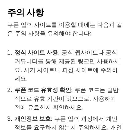
주의 사항
쿠폰 입력 사이트를 이용할 때에는 다음과 같
은 주의 사항을 유의해야 합니다:
정식 사이트 사용
: 공식 웹사이트나 공식
커뮤니티를 통해 제공된 링크만 사용하세
요. 사기 사이트나 피싱 사이트에 주의하
세요.
쿠폰 코드 유효성 확인
: 쿠폰 코드는 일반
적으로 유효 기간이 있으므로, 사용하기
전에 유효한지 확인하세요.
개인정보 보호
: 쿠폰 입력 과정에서 개인
정보를 요구하지 않는지 주의하세요. 개인