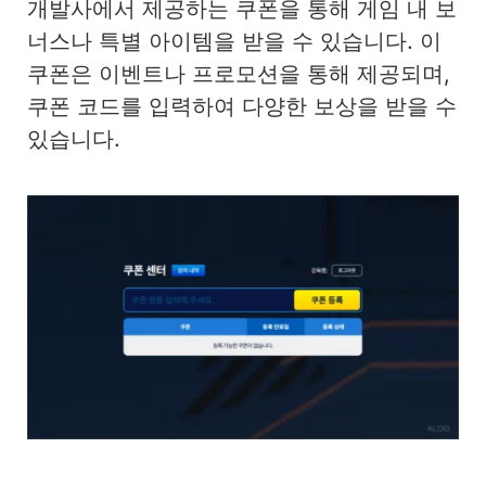
개발사에서 제공하는 쿠폰을 통해 게임 내 보
너스나 특별 아이템을 받을 수 있습니다. 이
쿠폰은 이벤트나 프로모션을 통해 제공되며,
쿠폰 코드를 입력하여 다양한 보상을 받을 수
있습니다.