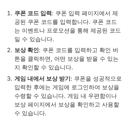
쿠폰 코드 입력
: 쿠폰 입력 페이지에서 제
공된 쿠폰 코드를 입력합니다. 쿠폰 코드
는 이벤트나 프로모션을 통해 제공된 코드
일 수 있습니다.
보상 확인
: 쿠폰 코드를 입력하고 확인 버
튼을 클릭하면, 어떤 보상을 받을 수 있는
지 확인할 수 있습니다.
게임 내에서 보상 받기
: 쿠폰을 성공적으로
입력한 후에는 게임에 로그인하여 보상을
수령할 수 있습니다. 게임 내 우편함이나
보상 페이지에서 보상을 확인하고 사용할
수 있습니다.