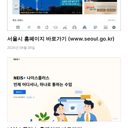
서울시 홈페이지 바로가기 (www.seoul.go.kr)
2026년 08월 08일