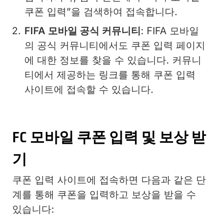
쿠폰 입력”을 검색하여 접속합니다.
FIFA 모바일 공식 커뮤니티
: FIFA 모바일
의 공식 커뮤니티에서도 쿠폰 입력 페이지
에 대한 정보를 찾을 수 있습니다. 커뮤니
티에서 제공하는 링크를 통해 쿠폰 입력
사이트에 접속할 수 있습니다.
FC 모바일 쿠폰 입력 및 보상 받
기
쿠폰 입력 사이트에 접속하면 다음과 같은 단
계를 통해 쿠폰을 입력하고 보상을 받을 수
있습니다: