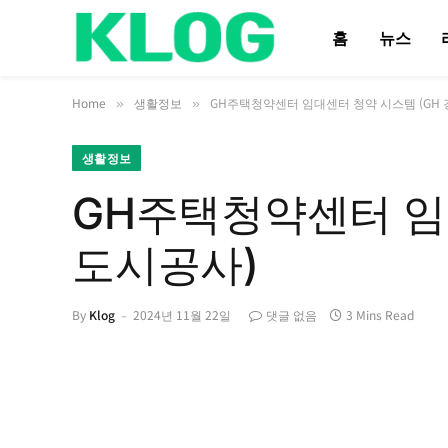
홈
뉴스
Home
생활정보
GH주택청약센터 임대센터 청약 시스템 (GH
»
»
생활정보
GH주택청약센터 임
도시공사)
By
Klog
2024년 11월 22일
댓글 없음
3 Mins Read