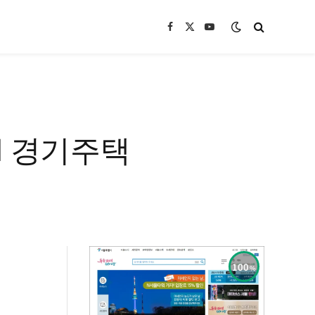
Facebook
X
YouTube
(Twitter)
H 경기주택
100