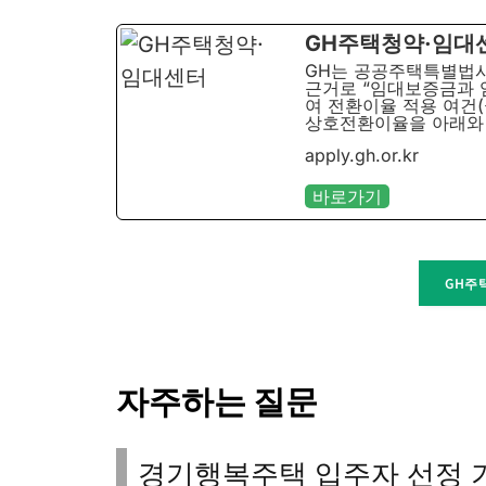
GH주택청약·임대
GH는 공공주택특별법시
근거로 “임대보증금과 
여 전환이율 적용 여건
상호전환이율을 아래와 
apply.gh.or.kr
바로가기
GH주
자주하는 질문
경기행복주택 입주자 선정 