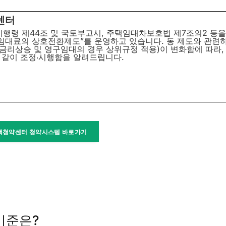
센터
행령 제44조 및 국토부고시, 주택임대차보호법 제7조의2 등을
임대료의 상호전환제도”를 운영하고 있습니다. 동 제도와 관련
(금리상승 및 영구임대의 경우 상위규정 적용)이 변화함에 따라,
같이 조정‧시행함을 알려드립니다.
택청약센터 청약시스템 바로가기
기준은?