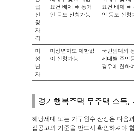
급
요건 배제 ⇒ 동거
요건 배제 ⇒
신
인 등도 신청가능
인 등도 신청
청
자
격
미
미성년자도 제한없
국민임대와 동
성
이 신청가능
세대별 주민등
년
경우에 한하
자
경기행복주택 무주택 소득,
해당세대 또는 가구원수 산정은 다음과
집공고의 기준을 반드시 확인하셔야 합