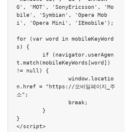
G', 'MOT', 'SonyEricsson', 'Mo
bile', 'Symbian', 'Opera Mob
i', 'Opera Mini', 'IEmobile');

for (var word in mobileKeyWord
s) {

	if (navigator.userAgen
t.match(mobileKeyWords[word]) 
!= null) {

		window.locatio
n.href = "https://모바일페이지_주
소";

		break;

	}

}

</script>