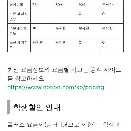
버전기록
7일
30일
90일
무제한
모든 페이지
O
O
검증
외부게스트
10
무제한
무제한
무제한
한도
노션 에이전
체험판
체험판
O
O
트
최신 요금정보와 요금별 비교는 공식 사이트
를 참고하세요.
https://www.notion.com/ko/pricing
학생할인 안내
플러스 요금제(멤버 1명으로 제한)는 학생과