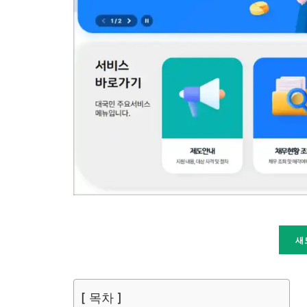
새
[ 목차 ]